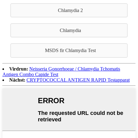
Chlamydia 2
Chlamydia
MSDS fir Chlamydia Test
Virdrun:
Neisseria Gonorrhoeae / Chlamydia Tchomatis
Antigen Combo Capide Test
Nächst:
CRYPTOCOCCAL ANTIGEN RAPID Testapparat