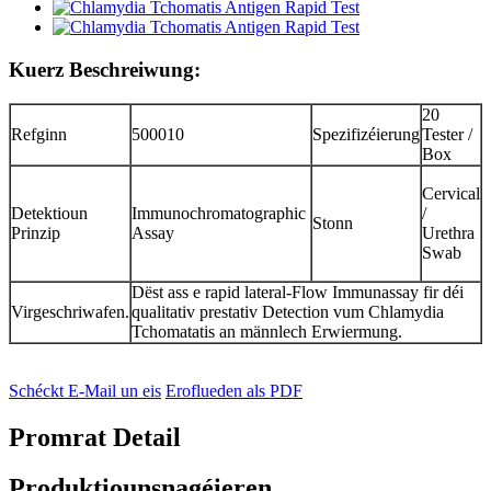
Kuerz Beschreiwung:
20
Refginn
500010
Spezifizéierung
Tester /
Box
Cervical
Detektioun
Immunochromatographic
/
Stonn
Prinzip
Assay
Urethra
Swab
Dëst ass e rapid lateral-Flow Immunassay fir déi
Virgeschriwafen.
qualitativ prestativ Detection vum Chlamydia
Tchomatatis an männlech Erwiermung.
Schéckt E-Mail un eis
Eroflueden als PDF
Promrat Detail
Produktiounsnagéieren