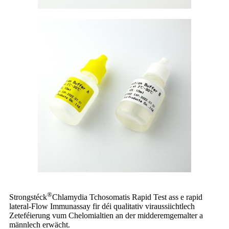
®
Strongstéck
Chlamydia Tchosomatis Rapid Test ass e rapid
lateral-Flow Immunassay fir déi qualitativ viraussiichtlech
Zeteféierung vum Chelomialtien an der midderemgemalter a
männlech erwächt.