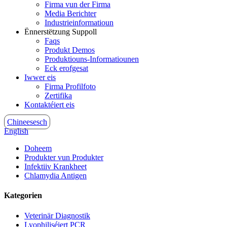
Firma vun der Firma
Media Berichter
Industrieinformatioun
Ënnerstëtzung Suppoll
Faqs
Produkt Demos
Produktiouns-Informatiounen
Eck erofgesat
Iwwer eis
Firma Profilfoto
Zertifika
Kontaktéiert eis
Chineesesch
English
Doheem
Produkter vun Produkter
Infektiiv Krankheet
Chlamydia Antigen
Kategorien
Veterinär Diagnostik
Lyophiliséiert PCR