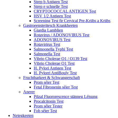
Strep b Antigen Test
Strep e schnelle Test
CRYPTOCOCCAL ANTIGEN Test
HSV 1/2 Antigen Test
Screening Test fir Cervical Pre-Kriibs a Kriibs
Gastroeensteritesch Krankheeten
Giardia Lamblien
Rotavirus / ADONOVIRUS Test
ADONOVIRUS Test
Rotavirirus Test
Salmoonella Typhi Test
Salmonella Test
Vibrio Cholerae O1 / O139 Test
Vibrio Cholerae O1 Test
H. Pylori Antigen Test
H. Pylorri AntiBouly Test
Fruchtbarkeet & Schwangerschaft
Prom séier Test
Fetal Fibronenin séier Test
Anerer
Pilzal Fluororescence stänneg Léisung
Procalcitonin Test
Prom séier Tester
Fob séier Test
Neiegkeeten