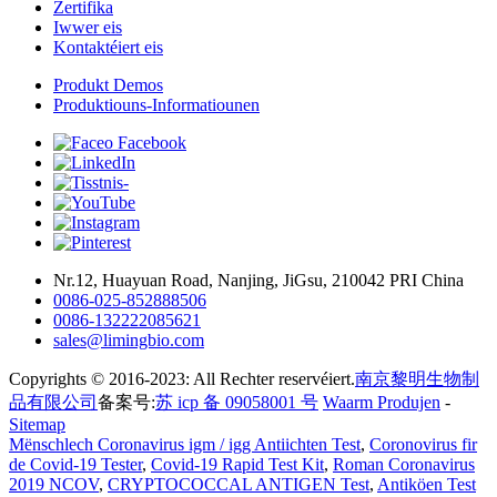
Zertifika
Iwwer eis
Kontaktéiert eis
Produkt Demos
Produktiouns-Informatiounen
Nr.12, Huayuan Road, Nanjing, JiGsu, 210042 PRI China
0086-025-852888506
0086-132222085621
sales@limingbio.com
Copyrights © 2016-2023: All Rechter reservéiert.
南京黎明生物制
品有限公司
备案号:
苏 icp 备 09058001 号
Waarm Produjen
-
Sitemap
Mënschlech Coronavirus igm / igg Antiichten Test
,
Coronovirus fir
de Covid-19 Tester
,
Covid-19 Rapid Test Kit
,
Roman Coronavirus
2019 NCOV
,
CRYPTOCOCCAL ANTIGEN Test
,
Antiköen Test