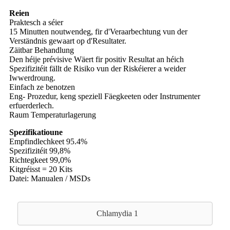
Reien
Praktesch a séier
15 Minutten noutwendeg, fir d'Veraarbechtung vun der
Verständnis gewaart op d'Resultater.
Zäitbar Behandlung
Den héije prévisive Wäert fir positiv Resultat an héich
Spezifizitéit fällt de Risiko vun der Riskéierer a weider
Iwwerdroung.
Einfach ze benotzen
Eng- Prozedur, keng speziell Fäegkeeten oder Instrumenter
erfuerderlech.
Raum Temperaturlagerung
Spezifikatioune
Empfindlechkeet 95.4%
Spezifizitéit 99,8%
Richtegkeet 99,0%
Kitgréisst = 20 Kits
Datei: Manualen / MSDs
Chlamydia 1