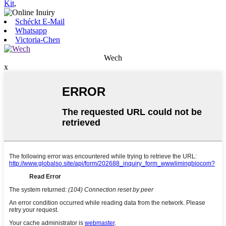
Kit
,
Schéckt E-Mail
Whatsapp
Victoria-Chen
Wech
x