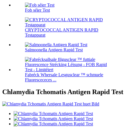
Fob séier Test
CRYPTOCOCCAL ANTIGEN RAPID
Testapparat
Salmoonella Antigen Rapid Test
Fabréck Whersale Lesgusclear ™ schmuele
Fluorescececes ...
Chlamydia Tchomatis Antigen Rapid Test