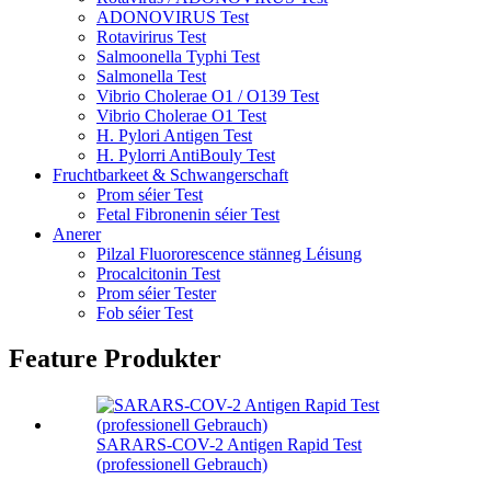
ADONOVIRUS Test
Rotavirirus Test
Salmoonella Typhi Test
Salmonella Test
Vibrio Cholerae O1 / O139 Test
Vibrio Cholerae O1 Test
H. Pylori Antigen Test
H. Pylorri AntiBouly Test
Fruchtbarkeet & Schwangerschaft
Prom séier Test
Fetal Fibronenin séier Test
Anerer
Pilzal Fluororescence stänneg Léisung
Procalcitonin Test
Prom séier Tester
Fob séier Test
Feature Produkter
SARARS-COV-2 Antigen Rapid Test
(professionell Gebrauch)