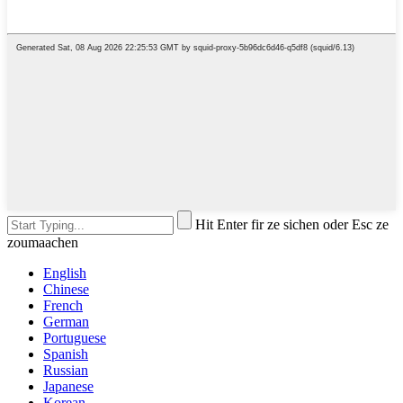
Hit Enter fir ze sichen oder Esc ze
zoumaachen
English
Chinese
French
German
Portuguese
Spanish
Russian
Japanese
Korean