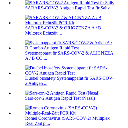
SARARS-COV-2 Antigen Rapid Test fir Saliv
SARARS-COV-2 & ORIGZENZA A / B
Multorex Echtzäit ...
Systemapparat fir SARS-COV-2 & ALIGNZZA
A / B CO ...
Duebel biosafety Systemapparat fir SARS-COV-
2 Antigen ...
Sars-cov-2 Antigen Rapid Test (Nasal)
Romel Coronavirus (SARS-COV-2) Multiplex
Real-Zäit p ...