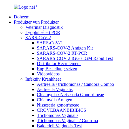
Doheem
Produkter vun Produkter
Veterinär Diagnostik
Lyophiliséiert PCR
SARS-CoV-2
SARS-CoV-2
SARARS-COV-2 Antigen Kit
SARARS-COV-2 RT-PCR
SARARS-COV-2 IGG / IGM Rapid Test
Distributor Recrutement
Eng Bestellung setzen
Videovideos
Infektiiv Krankheet
Äertreella / trichomonas / Candora Combo
Äertreella Vaginalis
Chlamydia / Neiseseria Gonorrhoeae
Chlamydia Antigen
Nisseseria gonorrhoeae
CROVEBAANBIBIBICS
Trichomonas Vaginalis
Trichomonas Vaginalis / Courrina
Bakteriell Vaginosis Test