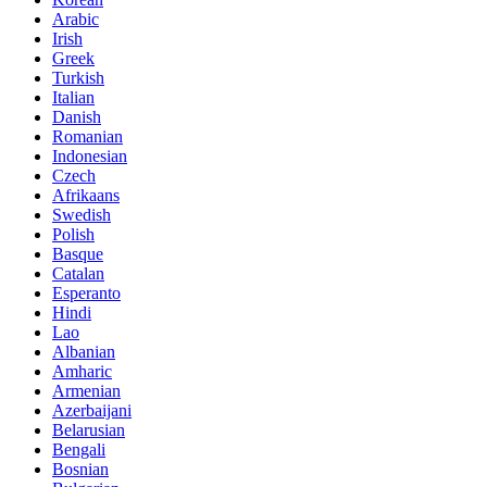
Arabic
Irish
Greek
Turkish
Italian
Danish
Romanian
Indonesian
Czech
Afrikaans
Swedish
Polish
Basque
Catalan
Esperanto
Hindi
Lao
Albanian
Amharic
Armenian
Azerbaijani
Belarusian
Bengali
Bosnian