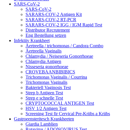
SARS-CoV-2
SARS-CoV-2
SARARS-COV-2 Antigen Kit
SARARS-COV-2 RT-PCR
SARARS-COV-2 IGG / IGM Rapid Test
Distributor Recrutement
Eng Bestellung setzen
Infektiiv Krankheet
Äertreella / trichomonas / Candora Combo
Äertreella Vaginalis
Chlamydia / Neiseseria Gonorrhoeae
Chlamydia Antigen
Nisseseria gonorrhoeae
CROVEBAANBIBIBICS
Trichomonas Vaginalis / Courrina
Trichomonas Vaginalis
Bakteriell Vaginosis Test
Strep b Antigen Test
Strep e schnelle Test
CRYPTOCOCCAL ANTIGEN Test
HSV 1/2 Antigen Test
Screening Test fir Cervical Pre-Kriibs a Kriibs
Gastroeensteritesch Krankheeten
Giardia Lamblien
Rotavirus / ADONOVIRUS Test