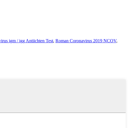
rus igm / igg Antiichten Test
,
Roman Coronavirus 2019 NCOV
,