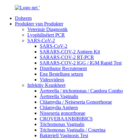
Doheem
Produkter vun Produkter
Veterinär Diagnostik
Lyophiliséiert PCR
SARS-CoV-2
SARS-CoV-2
SARARS-COV-2 Antigen Kit
SARARS-COV-2 RT-PCR
SARARS-COV-2 IGG / IGM Rapid Test
Distributor Recrutement
Eng Bestellung setzen
Videovideos
Infektiiv Krankheet
Äertreella / trichomonas / Candora Combo
Äertreella Vaginalis
Chlamydia / Neiseseria Gonorrhoeae
Chlamydia Antigen
Nisseseria gonorrhoeae
CROVEBAANBIBIBICS
Trichomonas Vaginalis
Trichomonas Vaginalis / Courrina
Bakteriell Vaginosis Test