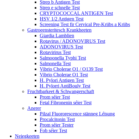
Strep b Antigen Test
Strep e schnelle Test
CRYPTOCOCCAL ANTIGEN Test
HSV 1/2 Antigen Test
Screening Test fir Cervical Pre-Kriibs a Kriibs
Gastroeensteritesch Krankheeten
Giardia Lamblien
Rotavirus / ADONOVIRUS Test
ADONOVIRUS Test
Rotavirirus Test
Salmoonella Typhi Test
Salmonella Test
Vibrio Cholerae O1 / O139 Test
Vibrio Cholerae O1 Test
H. Pylori Antigen Test
H. Pylorri AntiBouly Test
Fruchtbarkeet & Schwangerschaft
Prom séier Test
Fetal Fibronenin séier Test
Anerer
Pilzal Fluororescence stänneg Léisung
Procalcitonin Test
Prom séier Tester
Fob séier Test
Neiegkeeten