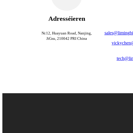
Adresséieren
sales@limingb
Nr.12, Huayuan Road, Nanjing,
JiGsu, 210042 PRI China
vickychen
tech@li