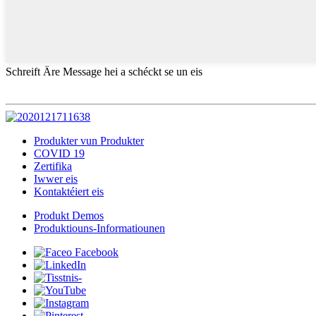
Schreift Äre Message hei a schéckt se un eis
Produkter vun Produkter
COVID 19
Zertifika
Iwwer eis
Kontaktéiert eis
Produkt Demos
Produktiouns-Informatiounen