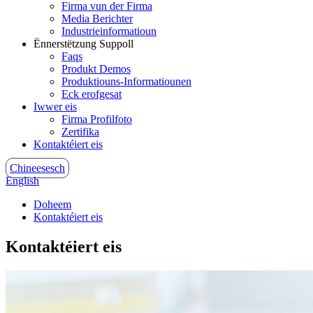
Firma vun der Firma
Media Berichter
Industrieinformatioun
Ënnerstëtzung Suppoll
Faqs
Produkt Demos
Produktiouns-Informatiounen
Eck erofgesat
Iwwer eis
Firma Profilfoto
Zertifika
Kontaktéiert eis
Chineesesch
English
Doheem
Kontaktéiert eis
Kontaktéiert eis