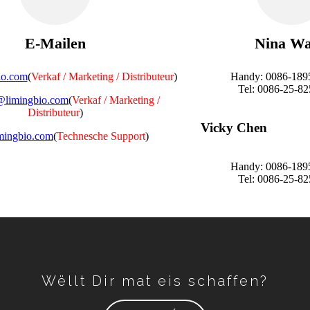
E-Mailen
Nina W
io.com
(
Verkaf / Marketing / Distributeur
)
Handy: 0086-189
Tel: 0086-25-8
@limingbio.com
(
Verkaf / Marketing /
Distributeur
)
Vicky Chen
mingbio.com
(
Technesche Support
)
Handy: 0086-189
Tel: 0086-25-8
Wëllt Dir mat eis schaffen?