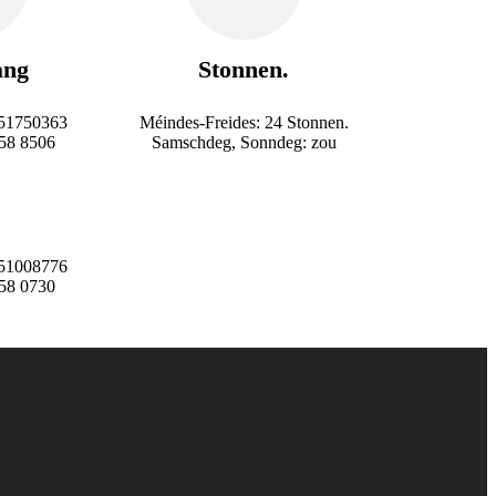
ang
Stonnen.
51750363
Méindes-Freides: 24 Stonnen.
258 8506
Samschdeg, Sonndeg: zou
51008776
258 0730