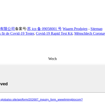
有限公司
备案号:
苏 icp 备 09058001 号
Waarm Produjen
-
Sitemap
 fir de Covid-19 Tester
,
Covid-19 Rapid Test Kit
,
Mënschlech Coronavi
Wech