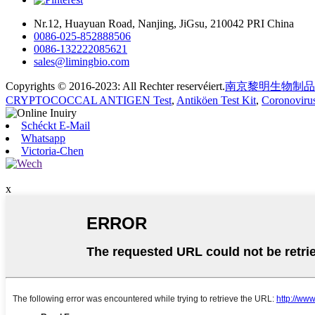
Nr.12, Huayuan Road, Nanjing, JiGsu, 210042 PRI China
0086-025-852888506
0086-132222085621
sales@limingbio.com
Copyrights © 2016-2023: All Rechter reservéiert.
南京黎明生物制品
CRYPTOCOCCAL ANTIGEN Test
,
Antiköen Test Kit
,
Coronovirus
Schéckt E-Mail
Whatsapp
Victoria-Chen
x