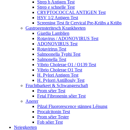
Strep b Antigen Test
Strep e schnelle Test
CRYPTOCOCCAL ANTIGEN Test
HSV 1/2 Antigen Test
Screening Test fir Cervical Pre-Kriibs a Kriibs
Gastroeensteritesch Krankheeten
Giardia Lamblien
Rotavirus / ADONOVIRUS Test
ADONOVIRUS Test
Rotavirirus Test
Salmoonella Typhi Test
Salmonella Test
Vibrio Cholerae O1 / O139 Test
Vibrio Cholerae O1 Test
H. Pylori Antigen Test
H. Pylorri AntiBouly Test
Fruchtbarkeet & Schwangerschaft
Prom séier Test
Fetal Fibronenin séier Test
Anerer
Pilzal Fluororescence stänneg Léisung
Procalcitonin Test
Prom séier Tester
Fob séier Test
Neiegkeeten