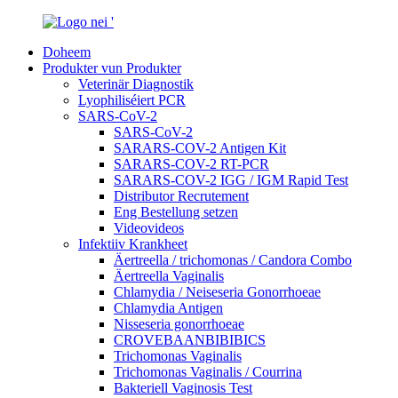
Doheem
Produkter vun Produkter
Veterinär Diagnostik
Lyophiliséiert PCR
SARS-CoV-2
SARS-CoV-2
SARARS-COV-2 Antigen Kit
SARARS-COV-2 RT-PCR
SARARS-COV-2 IGG / IGM Rapid Test
Distributor Recrutement
Eng Bestellung setzen
Videovideos
Infektiiv Krankheet
Äertreella / trichomonas / Candora Combo
Äertreella Vaginalis
Chlamydia / Neiseseria Gonorrhoeae
Chlamydia Antigen
Nisseseria gonorrhoeae
CROVEBAANBIBIBICS
Trichomonas Vaginalis
Trichomonas Vaginalis / Courrina
Bakteriell Vaginosis Test