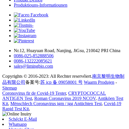
Produktiouns-Informatiounen
Nr.12, Huayuan Road, Nanjing, JiGsu, 210042 PRI China
0086-025-852888506
0086-132222085621
sales@limingbio.com
Copyrights © 2016-2023: All Rechter reservéiert.
南京黎明生物制
品有限公司
备案号:
苏 icp 备 09058001 号
Waarm Produjen
-
Sitemap
Coronovirus fir de Covid-19 Tester
,
CRYPTOCOCCAL
ANTIGEN Test
,
Roman Coronavirus 2019 NCOV
,
Antiköen Test
Kit
,
Mënschlech Coronavirus igm / igg Antiichten Test
,
Covid-19
Rapid Test Kit
,
Schéckt E-Mail
Whatsapp