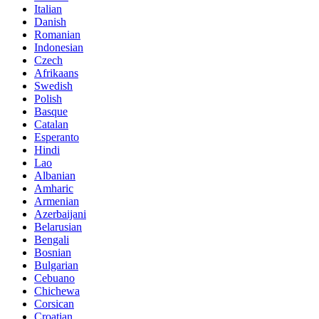
Italian
Danish
Romanian
Indonesian
Czech
Afrikaans
Swedish
Polish
Basque
Catalan
Esperanto
Hindi
Lao
Albanian
Amharic
Armenian
Azerbaijani
Belarusian
Bengali
Bosnian
Bulgarian
Cebuano
Chichewa
Corsican
Croatian