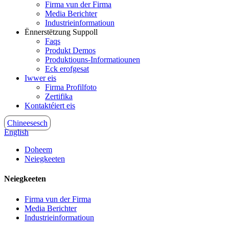
Firma vun der Firma
Media Berichter
Industrieinformatioun
Ënnerstëtzung Suppoll
Faqs
Produkt Demos
Produktiouns-Informatiounen
Eck erofgesat
Iwwer eis
Firma Profilfoto
Zertifika
Kontaktéiert eis
Chineesesch
English
Doheem
Neiegkeeten
Neiegkeeten
Firma vun der Firma
Media Berichter
Industrieinformatioun