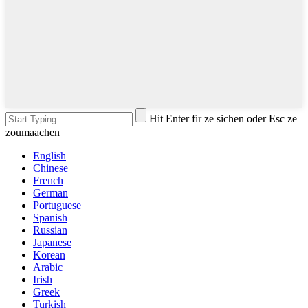
Hit Enter fir ze sichen oder Esc ze
zoumaachen
English
Chinese
French
German
Portuguese
Spanish
Russian
Japanese
Korean
Arabic
Irish
Greek
Turkish