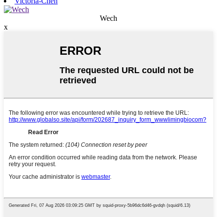
Victoria-Chen
Wech
x