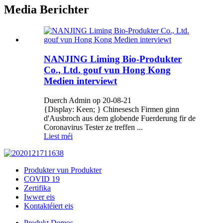
Media Berichter
NANJING Liming Bio-Produkter
Co., Ltd. gouf vun Hong Kong
Medien interviewt
Duerch Admin op 20-08-21
{Display: Keen; } Chinesesch Firmen ginn
d'Ausbroch aus dem globende Fuerderung fir de
Coronavirus Tester ze treffen ...
Liest méi
Produkter vun Produkter
COVID 19
Zertifika
Iwwer eis
Kontaktéiert eis
Produkt Demos