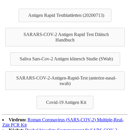
Antigen Rapid Testblattletten (20200713)
SARARS-COV-2 Antigen Rapid Test Däitsch
Handbuch
Saliva Sars-Cov-2 Antigen klinesch Studie (SWab)
SARARS-COV-2-Antigen-Rapid-Test (anterior-nasal-
swab)
Covid-19 Antigen Kit
Virdrun:
Roman Coronavirus (SARS-COV-2) Multiple-Real-
Zäit PCR Kit