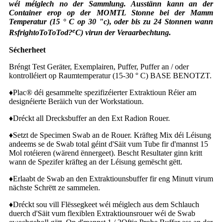
wéi méiglech no der Sammlung. Ausstänn kann an der
Container erop op der MOMTL Stonne bei der Mamm
Temperatur (15 ° C op 30 "c), oder bis zu 24 Stonnen wann
e
RsfrightoToToTod?
C) virun der Veraarbechtung.
Sécherheet
Bréngt Test Geräter, Exemplairen, Puffer, Puffer an / oder
kontrolléiert op Raumtemperatur (15-30 ° C) BASE BENOTZT.
♦
Plac® déi gesammelte spezifizéierter Extraktioun Réier am
designéierte Beräich vun der Workstatioun.
♦
Dréckt all Drecksbuffer an den Ext Radion Rouer.
♦
Setzt de Specimen Swab an de Rouer. Kräfteg Mix déi Léisung
andeems se de Swab total géint d'Säit vum Tube fir d'mannst 15
Mol rotéieren (wärend ënnergeet). Bescht Resultater ginn kritt
wann de Spezifer kräfteg an der Léisung gemëscht gëtt.
♦
Erlaabt de Swab an den Extraktiounsbuffer fir eng Minutt virum
nächste Schrëtt ze sammelen.
♦
Dréckt sou vill Flëssegkeet wéi méiglech aus dem Schlauch
duerch d'Säit vum flexiblen Extraktiounsrouer wéi de Swab