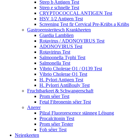
Strep b Antigen Test
Strep e schnelle Test
CRYPTOCOCCAL ANTIGEN Test
HSV 1/2 Antigen Test
Screening Test fir Cervical Pre-Kriibs a Kriibs
Gastroeensteritesch Krankheeten
Giardia Lamblien
Rotavirus / ADONOVIRUS Test
ADONOVIRUS Test
Rotavirirus Test
Salmoonella Typhi Test
Salmonella Test
Vibrio Cholerae O1 / O139 Test
Vibrio Cholerae O1 Test
H. Pylori Antigen Test
H. Pylorri AntiBouly Test
Fruchtbarkeet & Schwangerschaft
Prom séier Test
Fetal Fibronenin séier Test
Anerer
Pilzal Fluororescence stänneg Léisung
Procalcitonin Test
Prom séier Tester
Fob séier Test
Neiegkeeten