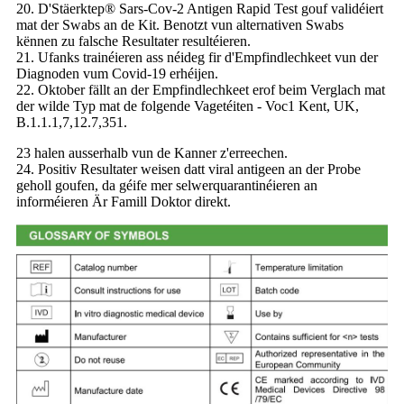
20. D'Stäerktep® Sars-Cov-2 Antigen Rapid Test gouf validéiert
mat der Swabs an de Kit. Benotzt vun alternativen Swabs
kënnen zu falsche Resultater resultéieren.
21. Ufanks trainéieren ass néideg fir d'Empfindlechkeet vun der
Diagnoden vum Covid-19 erhéijen.
22. Oktober fällt an der Empfindlechkeet erof beim Verglach mat
der wilde Typ mat de folgende Vagetéiten - Voc1 Kent, UK,
B.1.1.1,7,12.7,351.
23 halen ausserhalb vun de Kanner z'erreechen.
24. Positiv Resultater weisen datt viral antigeen an der Probe
geholl goufen, da géife mer selwerquarantinéieren an
informéieren Är Famill Doktor direkt.