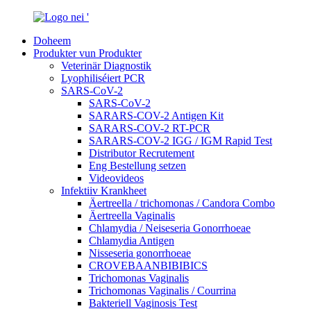
Doheem
Produkter vun Produkter
Veterinär Diagnostik
Lyophiliséiert PCR
SARS-CoV-2
SARS-CoV-2
SARARS-COV-2 Antigen Kit
SARARS-COV-2 RT-PCR
SARARS-COV-2 IGG / IGM Rapid Test
Distributor Recrutement
Eng Bestellung setzen
Videovideos
Infektiiv Krankheet
Äertreella / trichomonas / Candora Combo
Äertreella Vaginalis
Chlamydia / Neiseseria Gonorrhoeae
Chlamydia Antigen
Nisseseria gonorrhoeae
CROVEBAANBIBIBICS
Trichomonas Vaginalis
Trichomonas Vaginalis / Courrina
Bakteriell Vaginosis Test