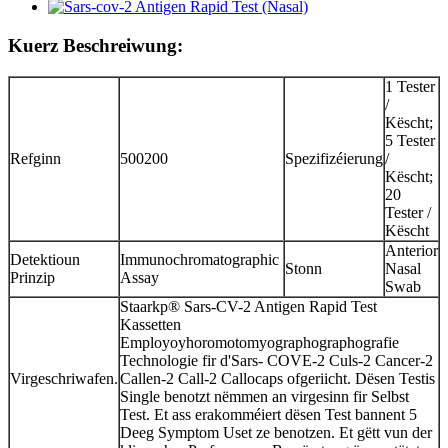
Kuerz Beschreiwung:
1 Tester
/
Këscht;
5 Tester
Refginn
500200
Spezifizéierung
/
Këscht;
20
Tester /
Këscht
Anterior
Detektioun
Immunochromatographic
Stonn
Nasal
Prinzip
Assay
Swab
Staarkp® Sars-CV-2 Antigen Rapid Test
Kassetten
Employoyhoromotomyographographografie
Technologie fir d'Sars- COVE-2 Culs-2 Cancer-2
Virgeschriwafen.
Callen-2 Call-2 Callocaps ofgeriicht. Dësen Testis
Single benotzt nëmmen an virgesinn fir Selbst
Test. Et ass erakomméiert dësen Test bannent 5
Deeg Symptom Uset ze benotzen. Et gëtt vun der