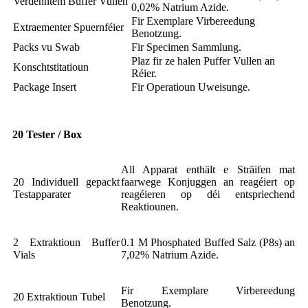
Verdënntem Buffer Vullen
0,02% Natrium Azide.
Fir Exemplare Virbereedung
Extraementer Spuernféier
Benotzung.
Packs vu Swab
Fir Specimen Sammlung.
Plaz fir ze halen Puffer Vullen an
Konschtstitatioun
Réier.
Package Insert
Fir Operatioun Uweisunge.
20 Tester / Box
All Apparat enthält e Sträifen mat
20 Individuell gepackt
faarwege Konjuggen an reagéiert op
Testapparater
reagéieren op déi entspriechend
Reaktiounen.
2 Extraktioun Buffer
0.1 M Phosphated Buffed Salz (P8s) an
Vials
7,02% Natrium Azide.
Fir Exemplare Virbereedung
20 Extraktioun Tubel
Benotzung.