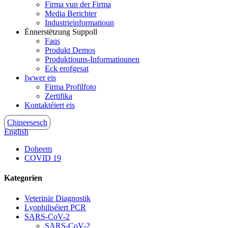
Firma vun der Firma
Media Berichter
Industrieinformatioun
Ënnerstëtzung Suppoll
Faqs
Produkt Demos
Produktiouns-Informatiounen
Eck erofgesat
Iwwer eis
Firma Profilfoto
Zertifika
Kontaktéiert eis
Chineesesch
English
Doheem
COVID 19
Kategorien
Veterinär Diagnostik
Lyophiliséiert PCR
SARS-CoV-2
SARS-CoV-2