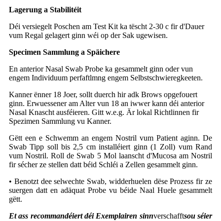
Lagerung a Stabilitéit
Déi versiegelt Poschen am Test Kit ka tëscht 2-30 c fir d'Dauer
vum Regal gelagert ginn wéi op der Sak ugewisen.
Specimen Sammlung a Späichere
En anterior Nasal Swab Probe ka gesammelt ginn oder vun
engem Individuum perfaftlmng engem Selbstschwieregkeeten.
Kanner ënner 18 Joer, sollt duerch hir adk Brows opgefouert
ginn. Erwuessener am Alter vun 18 an iwwer kann déi anterior
Nasal Knascht ausféieren. Gitt w.e.g. Är lokal Richtlinnen fir
Spezimen Sammlung vu Kanner.
Gëtt een e Schwemm an engem Nostril vum Patient aginn. De
Swab Tipp soll bis 2,5 cm installéiert ginn (1 Zoll) vum Rand
vum Nostril. Roll de Swab 5 Mol laanscht d'Mucosa am Nostril
fir sécher ze stellen datt béid Schléi a Zellen gesammelt ginn.
• Benotzt dee selwechte Swab, widderhuelen dëse Prozess fir ze
suergen datt en adäquat Probe vu béide Naal Huele gesammelt
gëtt.
Et ass recommandéiert déi Exemplairen sinn
verschafft
sou séier