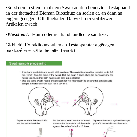
•
Setzt den Testréier mat dem Swab an den benotzten Testapparat
an der thattached Bioman Bioschutz an seelen et, an dann an
engem gëeegent Offallbehälter. Da werft déi verbleiwen
Artikelen ewech
•
Wäschen
Är Hänn oder nei handhändleche sanitizer.
Gidd, déi Extraktiounspullen an Testapparater a gëeegent
biakbaséierter Offallbehälter benotzt.