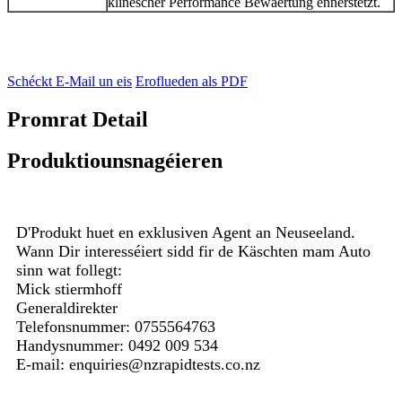
klinescher Performance Bewäertung ënnerstëtzt.
Schéckt E-Mail un eis
Eroflueden als PDF
Promrat Detail
Produktiounsnagéieren
D'Produkt huet en exklusiven Agent an Neuseeland.
Wann Dir interesséiert sidd fir de Käschten mam Auto
sinn wat follegt:
Mick stiermhoff
Generaldirekter
Telefonsnummer: 0755564763
Handysnummer: 0492 009 534
E-mail: enquiries@nzrapidtests.co.nz