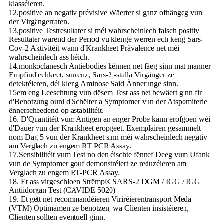
klasséieren.
12.positive an negativ prévisive Wäerter si ganz ofhängeg vun
der Virgängerraten.
13.positive Testresultater si méi wahrscheinlech falsch positiv
Resultater wärend der Period vu klenge werren ech keng Sars-
Cov-2 Aktivitéit wann d'Krankheet Prävalence net méi
wahrscheinlech ass héich.
14.monkoclanesch Antiebodies kënnen net fäeg sinn mat manner
Empfindlechkeet, surrenz, Sars-2 -stalla Virgänger ze
detektéieren, déi kleng Aminose Said Ännerunge sinn.
15em eng Leeschtung vun dësem Test ass net bewäert ginn fir
d'Benotzung ouni d'Schëlter a Symptomer vun der Atspomiterie
ënnerscheedend op astabilitéit.
16. D'Quantitéit vum Antigen an enger Probe kann erofgoen wéi
d'Dauer vun der Krankheet eropgeet. Exemplairen gesammelt
nom Dag 5 vun der Krankheet sinn méi wahrscheinlech negativ
am Verglach zu engem RT-PCR Assay.
17.Sensibilitéit vum Test no den éischte fënnef Deeg vum Ufank
vun de Symptomer gouf demonstréiert ze reduzéieren am
Verglach zu engem RT-PCR Assay.
18. Et ass virgeschloen Strëmp® SARS-2 DGM / IGG / IGG
Antiidorgan Test (CAVIDE 5020)
19. Et gëtt net recommandéieren Viriréierentransport Meda
(VTM) Optimamen ze benotzen, wa Clienten insistéieren,
Clienten sollten eventuell ginn.