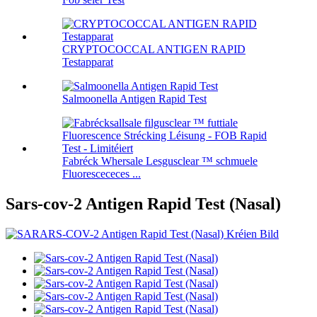
CRYPTOCOCCAL ANTIGEN RAPID
Testapparat
Salmoonella Antigen Rapid Test
Fabréck Whersale Lesgusclear ™ schmuele
Fluorescececes ...
Sars-cov-2 Antigen Rapid Test (Nasal)