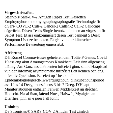
Virgeschriwafen.
Staarkp® Sars-CV-2 Antigen Rapid Test Kassetten
Employoyhoromotomyographographografie Technologie fir
d'Sars- COVE-2 Culs-2 Cancer-2 Callen-2 Call-2 Callocaps
ofgeriicht. Dësen Testis Single benotzt nëmmen an virgesinn fir
Selbst Test. Et ass erakomméiert dësen Test bannent 5 Deeg
Symptom Uset ze benotzen. Et gëtt vun der klinescher
Performance Bewäertung ënnerstëtzt.
Aféierung
Déi Romel Coronavisuses gehéieren dem Totiie P Genus. Covid-
19 ass eng akut Atmungstrooss Krankheet. Leit sinn allgemeng
ufälleg. Am Ganz ass d'Patienten infcéiert ginn, sinn d'Haaptstad
vun der Infoimal; asymptomatic infizéiert Leit kënnen och eng
infektiiv Quell sinn. Baséiert op 1he aktuell
Epidemiologiologesch-Iwwerquigatioun, d'Inkubatiounsperiod
ass 1 bis 14 Deeg, meeschtens 3 bis 7 Deeg. D'Haapt
Manifestatiounen enthalen Féiwer, Middegkeet an dréchen
Houscht. Nasal Stau, lafend Nues, Halswéi, Myalgien an
Diarrhea ginn an e puer Fäll fonnt.
Uninhip
De Strongstep® SARS-COV-2 Antigen Test zimlech