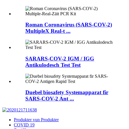
Roman Coronavirus (SARS-COV-2)
MultipleX Real-t ...
SARARS-COV-2 IGM / IGG
Antikulodesch Test Test
Duebel biosafety Systemapparat fir
SARS-COV-2 Ant ...
Produkter vun Produkter
COVID 19