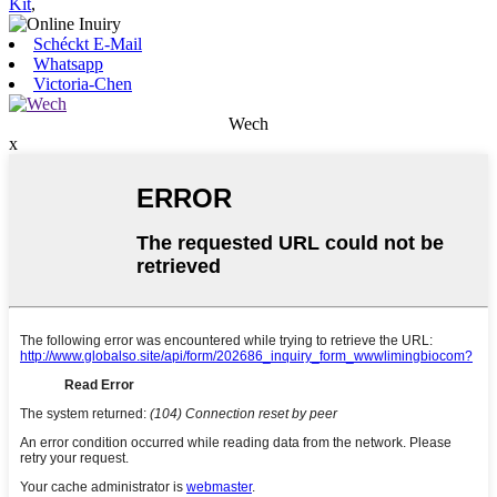
Kit
,
Schéckt E-Mail
Whatsapp
Victoria-Chen
Wech
x