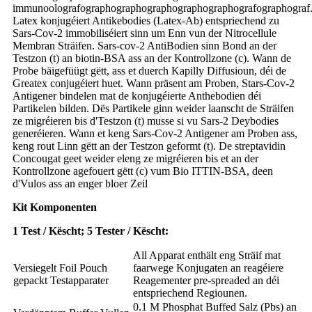
immunoolografographographographographographografographograf
Latex konjugéiert Antikebodies (Latex-Ab) entspriechend zu
Sars-Cov-2 immobiliséiert sinn um Enn vun der Nitrocellule
Membran Sträifen. Sars-cov-2 AntiBodien sinn Bond an der
Testzon (t) an biotin-BSA ass an der Kontrollzone (c). Wann de
Probe bäigefüügt gëtt, ass et duerch Kapilly Diffusioun, déi de
Greatex conjugéiert huet. Wann präsent am Proben, Stars-Cov-2
Antigener bindelen mat de konjugéierte Anthebodien déi
Partikelen bilden. Dës Partikele ginn weider laanscht de Sträifen
ze migréieren bis d'Testzon (t) musse si vu Sars-2 Deybodies
generéieren. Wann et keng Sars-Cov-2 Antigener am Proben ass,
keng rout Linn gëtt an der Testzon geformt (t). De streptavidin
Concougat geet weider eleng ze migréieren bis et an der
Kontrollzone agefouert gëtt (c) vum Bio ITTIN-BSA, deen
d'Vulos ass an enger bloer Zeil
Kit Komponenten
1 Test / Këscht; 5 Tester / Këscht:
All Apparat enthält eng Sträif mat
Versiegelt Foil Pouch
faarwege Konjugaten an reagéiere
gepackt Testapparater
Reagementer pre-spreaded an déi
entspriechend Regiounen.
0.1 M Phosphat Buffed Salz (Pbs) an