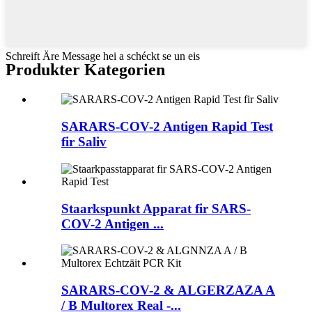
Schreift Äre Message hei a schéckt se un eis
Produkter Kategorien
SARARS-COV-2 Antigen Rapid Test
fir Saliv
Staarkspunkt Apparat fir SARS-
COV-2 Antigen ...
SARARS-COV-2 & ALGERZAZA A
/ B Multorex Real -...