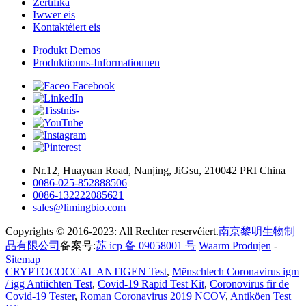
Zertifika
Iwwer eis
Kontaktéiert eis
Produkt Demos
Produktiouns-Informatiounen
Nr.12, Huayuan Road, Nanjing, JiGsu, 210042 PRI China
0086-025-852888506
0086-132222085621
sales@limingbio.com
Copyrights © 2016-2023: All Rechter reservéiert.
南京黎明生物制
品有限公司
备案号:
苏 icp 备 09058001 号
Waarm Produjen
-
Sitemap
CRYPTOCOCCAL ANTIGEN Test
,
Mënschlech Coronavirus igm
/ igg Antiichten Test
,
Covid-19 Rapid Test Kit
,
Coronovirus fir de
Covid-19 Tester
,
Roman Coronavirus 2019 NCOV
,
Antiköen Test