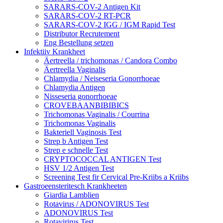
SARARS-COV-2 Antigen Kit
SARARS-COV-2 RT-PCR
SARARS-COV-2 IGG / IGM Rapid Test
Distributor Recrutement
Eng Bestellung setzen
Infektiiv Krankheet
Äertreella / trichomonas / Candora Combo
Äertreella Vaginalis
Chlamydia / Neiseseria Gonorrhoeae
Chlamydia Antigen
Nisseseria gonorrhoeae
CROVEBAANBIBIBICS
Trichomonas Vaginalis / Courrina
Trichomonas Vaginalis
Bakteriell Vaginosis Test
Strep b Antigen Test
Strep e schnelle Test
CRYPTOCOCCAL ANTIGEN Test
HSV 1/2 Antigen Test
Screening Test fir Cervical Pre-Kriibs a Kriibs
Gastroeensteritesch Krankheeten
Giardia Lamblien
Rotavirus / ADONOVIRUS Test
ADONOVIRUS Test
Rotavirirus Test