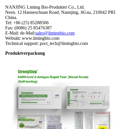
NANJING Liming Bio-Produkter Co., Ltd.
Neen. 12 Hanneschuan Road, Nannjing, JiGsu, 210042 PRI
China.
Tel: +86 (25) 85288506
Fax: (0086) 25 85476387
E-Mail: de-Mail:
sales@limingbio.com
Websäit: www.limingbio.com
Technical support: poct_tech@limingbio.com
Produktverpackung