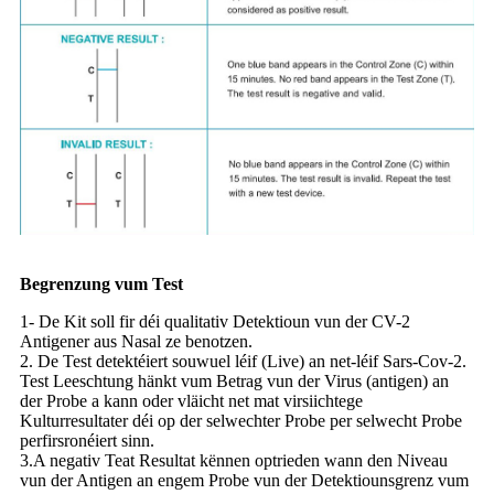
Begrenzung vum Test
1- De Kit soll fir déi qualitativ Detektioun vun der CV-2
Antigener aus Nasal ze benotzen.
2. De Test detektéiert souwuel léif (Live) an net-léif Sars-Cov-2.
Test Leeschtung hänkt vum Betrag vun der Virus (antigen) an
der Probe a kann oder vläicht net mat virsiichtege
Kulturresultater déi op der selwechter Probe per selwecht Probe
perfirsronéiert sinn.
3.A negativ Teat Resultat kënnen optrieden wann den Niveau
vun der Antigen an engem Probe vun der Detektiounsgrenz vum