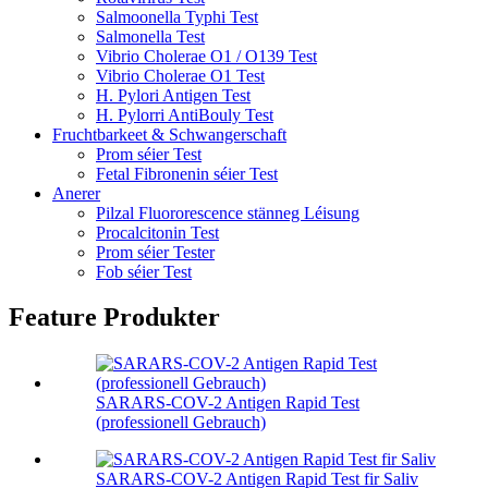
Salmoonella Typhi Test
Salmonella Test
Vibrio Cholerae O1 / O139 Test
Vibrio Cholerae O1 Test
H. Pylori Antigen Test
H. Pylorri AntiBouly Test
Fruchtbarkeet & Schwangerschaft
Prom séier Test
Fetal Fibronenin séier Test
Anerer
Pilzal Fluororescence stänneg Léisung
Procalcitonin Test
Prom séier Tester
Fob séier Test
Feature Produkter
SARARS-COV-2 Antigen Rapid Test
(professionell Gebrauch)
SARARS-COV-2 Antigen Rapid Test fir Saliv