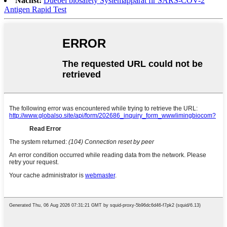
Nächst:
Duebel biosafety Systemapparat fir SARS-COV-2
Antigen Rapid Test