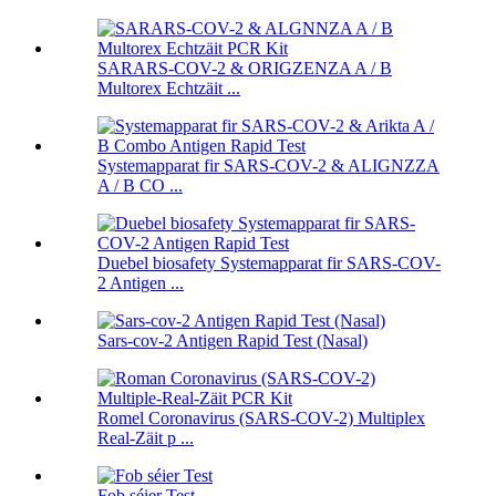
SARARS-COV-2 & ORIGZENZA A / B
Multorex Echtzäit ...
Systemapparat fir SARS-COV-2 & ALIGNZZA
A / B CO ...
Duebel biosafety Systemapparat fir SARS-COV-
2 Antigen ...
Sars-cov-2 Antigen Rapid Test (Nasal)
Romel Coronavirus (SARS-COV-2) Multiplex
Real-Zäit p ...
Fob séier Test