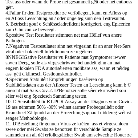
Test ass oder wann de Probe net gesammelt gëtt oder net entlooss
gëtt.
4.Failur fir den Testprozedur ze verfollegen, kann en Afloss op
en Afloss Leeschtung an / oder ongëlteg sinn den Testresultat.
5. Betrischt gouf e Schlësseladrefident korrigéiert, eng Epicerien
zum Clinican ze beweegt.
6.positive Test Resultater stëmmen net mat Hëllef vun anere
Pathogen.
7.Negativen Testresultater sinn net virgesinn fir an aner Net-Sars
viral oder bakteriell Infektiounen ze regéieren.
8NNEGIGative Resultater vu Patiente mat Symptomer iwwer
siwen Deeg, solle als virgeschriwwe behandelt ginn an mat
engem lokalen FDA autoriséierten molibäre ass, wann et néideg
ass, gëtt d'klinesch Gestiounskontroller.
9.Specimen Stabilitéit Empfehlungen baséieren op
Stabilitéitsdaten aus der Aflosser Testen an Leeschtung kann b ©
anescht mat Sars-Cov-2. D'Benotzer solle séier ekritiséiert sou
séier wéi eng Speziesch Sammlung testen.
10. D'Sensibilitéit fir RT-PCR Assay an der Diagnos vum Covid-
19 ass nëmmen 50% -80% wéinst aarmer Probequalitéit oder
Krankheet Zäitpunkt an der Erreechungsapparat niddereg wéinst
senger Methodologie.
11. D'Bestellung fir genuch Virus ze kréien, ass et virgeschloen
zwee oder méi Swabs ze benotzen fir verschidde Sample ze
sammelen an all déi erfollegräicher Swab am selwechte Rouer ze