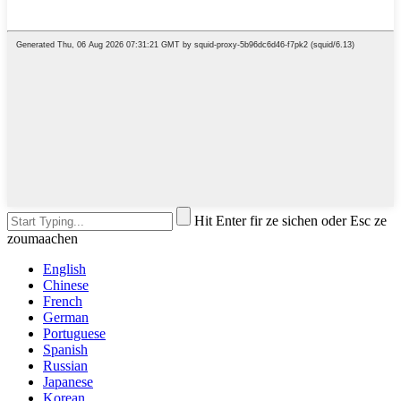
Hit Enter fir ze sichen oder Esc ze
zoumaachen
English
Chinese
French
German
Portuguese
Spanish
Russian
Japanese
Korean