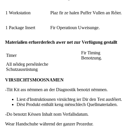
1 Workstation
Plaz fir ze halen Puffer Vullen an Réier.
1 Package Insert
Fir Operatioun Uweisunge.
Materialien erfuerderlech awer net zur Verfügung gestallt
Fir Timing
Timer
Benotzung.
All néideg perséinleche
Schutzausrüstung
VIRSIICHTSMOOSNAMEN
-Tiit Kit ass nëmmen an der Diagnostik benotzt nëmmen.
Liest d'Instruktiounen virsiichteg ier Dir den Test ausféiert.
Dëst Produkt enthält keng mënschlech Quellmaterialien.
-Do benotzt Këssen Inhalt nom Verfallsdatum.
Wear Handschuhe während der ganzer Prozedur.