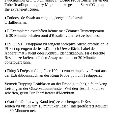
ewechgeholl gëtt. Op d'mannst 1 / 2Oftie Probe Buffer ass an der
Tube fir adäquat migrary Migratioun ze gesinn. Setzt d'Cap op
Ihe extrahéiert Rouer.
♦
Entlooss de Swab an engem gëeegente bohazalen
Offallbehälter.
♦
D'Exemplaren extrahéiert kënne mat Zëmmer Trentemperatur
fir 30 Minutte behalen ouni d'Resultat vum Test ze beaflossen.
♦
ES DEST Testapparat vu sengem seelepive Suche erofhuelen, a
Plaz et op engem de Jesuslächlech Uewerfläch. Label den
Apparat mat Patient oder Kontroll Identifikatioun. Fir e beschte
Resultat ze kréien, soll den Assay net bannent 30 Minutten
opgefouert ginn.
♦
Füügt 3 Drëpsen (ongeféier 100 pl) vun extrapektive Prouf aus
der Extraktiounszuch an der Ronn Probe gutt um Testapparat.
Vermeit Trapping Loftblasen an der Probe gutt (en), a falen keng
Léisung an der Observatiounsfenster. Wéi den Test fänkt un ze
schaffen, gesitt Dir Faarf iwwer d'Membran.
♦
Wart fir déi faarweg Band (en) ze erschéngen. D'Resultat
sollten vu visuell um 15 minutiker liesen. Interpretéiert d'Resultat
no 30 Minutten net.