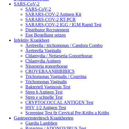
SARS-CoV-2
SARS-CoV-2
SARARS-COV-2 Antigen Kit
SARARS-COV-2 RT-PCR
SARARS-COV-2 IGG / IGM Rapid Test
Distributor Recrutement
Eng Bestellung setzen
Infektiiv Krankheet
Äertreella / trichomonas / Candora Combo
Äertreella Vaginalis
Chlamydia / Neiseseria Gonorrhoeae
Chlamydia Antigen
Nisseseria gonorrhoeae
CROVEBAANBIBIBICS
Trichomonas Vaginalis / Courrina
Trichomonas Vaginalis
Bakteriell Vaginosis Test
Strep b Antigen Test
Strep e schnelle Test
CRYPTOCOCCAL ANTIGEN Test
HSV 1/2 Antigen Test
Screening Test fir Cervical Pre-Kriibs a Kriibs
Gastroeensteritesch Krankheeten
Giardia Lamblien
Rotavirus / ADONOVIRUS Test