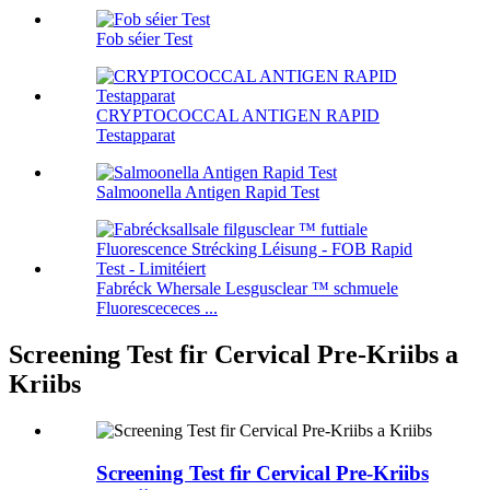
Fob séier Test
CRYPTOCOCCAL ANTIGEN RAPID
Testapparat
Salmoonella Antigen Rapid Test
Fabréck Whersale Lesgusclear ™ schmuele
Fluorescececes ...
Screening Test fir Cervical Pre-Kriibs a
Kriibs
Screening Test fir Cervical Pre-Kriibs