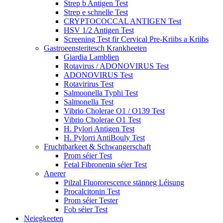
Strep b Antigen Test
Strep e schnelle Test
CRYPTOCOCCAL ANTIGEN Test
HSV 1/2 Antigen Test
Screening Test fir Cervical Pre-Kriibs a Kriibs
Gastroeensteritesch Krankheeten
Giardia Lamblien
Rotavirus / ADONOVIRUS Test
ADONOVIRUS Test
Rotavirirus Test
Salmoonella Typhi Test
Salmonella Test
Vibrio Cholerae O1 / O139 Test
Vibrio Cholerae O1 Test
H. Pylori Antigen Test
H. Pylorri AntiBouly Test
Fruchtbarkeet & Schwangerschaft
Prom séier Test
Fetal Fibronenin séier Test
Anerer
Pilzal Fluororescence stänneg Léisung
Procalcitonin Test
Prom séier Tester
Fob séier Test
Neiegkeeten