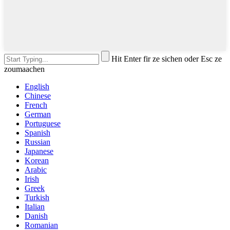
Hit Enter fir ze sichen oder Esc ze
zoumaachen
English
Chinese
French
German
Portuguese
Spanish
Russian
Japanese
Korean
Arabic
Irish
Greek
Turkish
Italian
Danish
Romanian