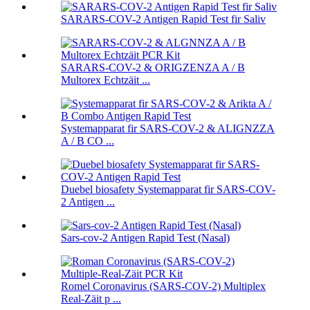
SARARS-COV-2 Antigen Rapid Test fir Saliv
SARARS-COV-2 & ORIGZENZA A / B
Multorex Echtzäit ...
Systemapparat fir SARS-COV-2 & ALIGNZZA
A / B CO ...
Duebel biosafety Systemapparat fir SARS-COV-
2 Antigen ...
Sars-cov-2 Antigen Rapid Test (Nasal)
Romel Coronavirus (SARS-COV-2) Multiplex
Real-Zäit p ...