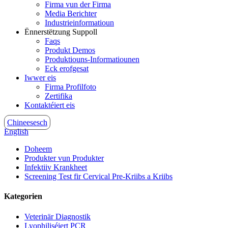
Firma vun der Firma
Media Berichter
Industrieinformatioun
Ënnerstëtzung Suppoll
Faqs
Produkt Demos
Produktiouns-Informatiounen
Eck erofgesat
Iwwer eis
Firma Profilfoto
Zertifika
Kontaktéiert eis
Chineesesch
English
Doheem
Produkter vun Produkter
Infektiiv Krankheet
Screening Test fir Cervical Pre-Kriibs a Kriibs
Kategorien
Veterinär Diagnostik
Lyophiliséiert PCR