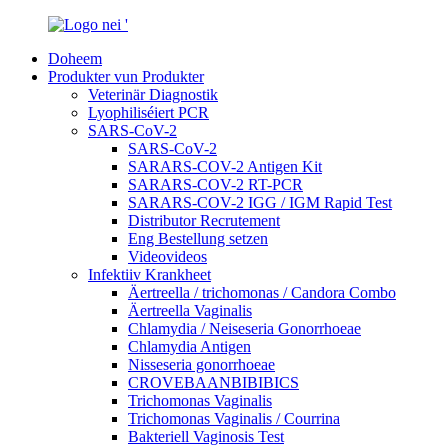
Doheem
Produkter vun Produkter
Veterinär Diagnostik
Lyophiliséiert PCR
SARS-CoV-2
SARS-CoV-2
SARARS-COV-2 Antigen Kit
SARARS-COV-2 RT-PCR
SARARS-COV-2 IGG / IGM Rapid Test
Distributor Recrutement
Eng Bestellung setzen
Videovideos
Infektiiv Krankheet
Äertreella / trichomonas / Candora Combo
Äertreella Vaginalis
Chlamydia / Neiseseria Gonorrhoeae
Chlamydia Antigen
Nisseseria gonorrhoeae
CROVEBAANBIBIBICS
Trichomonas Vaginalis
Trichomonas Vaginalis / Courrina
Bakteriell Vaginosis Test