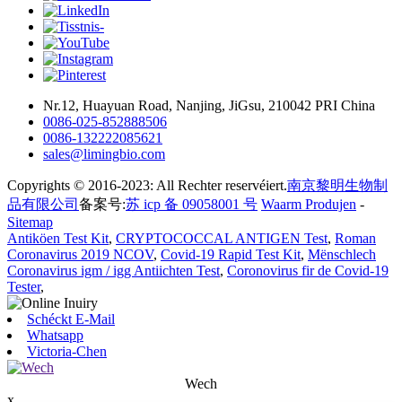
Nr.12, Huayuan Road, Nanjing, JiGsu, 210042 PRI China
0086-025-852888506
0086-132222085621
sales@limingbio.com
Copyrights © 2016-2023: All Rechter reservéiert.
南京黎明生物制
品有限公司
备案号:
苏 icp 备 09058001 号
Waarm Produjen
-
Sitemap
Antiköen Test Kit
,
CRYPTOCOCCAL ANTIGEN Test
,
Roman
Coronavirus 2019 NCOV
,
Covid-19 Rapid Test Kit
,
Mënschlech
Coronavirus igm / igg Antiichten Test
,
Coronovirus fir de Covid-19
Tester
,
Schéckt E-Mail
Whatsapp
Victoria-Chen
Wech
x