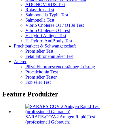
ADONOVIRUS Test
Rotavirirus Test
Salmoonella Typhi Test
Salmonella Test
Vibrio Cholerae O1 / O139 Test
Vibrio Cholerae O1 Test
H. Pylori Antigen Test
H. Pylorri AntiBouly Test
Fruchtbarkeet & Schwangerschaft
Prom séier Test
Fetal Fibronenin séier Test
Anerer
Pilzal Fluororescence stänneg Léisung
Procalcitonin Test
Prom séier Tester
Fob séier Test
Feature Produkter
SARARS-COV-2 Antigen Rapid Test
(professionell Gebrauch)