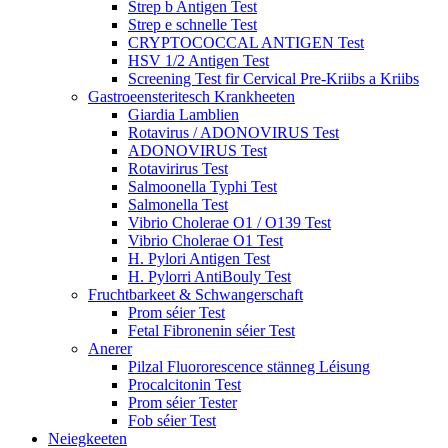
Strep b Antigen Test
Strep e schnelle Test
CRYPTOCOCCAL ANTIGEN Test
HSV 1/2 Antigen Test
Screening Test fir Cervical Pre-Kriibs a Kriibs
Gastroeensteritesch Krankheeten
Giardia Lamblien
Rotavirus / ADONOVIRUS Test
ADONOVIRUS Test
Rotavirirus Test
Salmoonella Typhi Test
Salmonella Test
Vibrio Cholerae O1 / O139 Test
Vibrio Cholerae O1 Test
H. Pylori Antigen Test
H. Pylorri AntiBouly Test
Fruchtbarkeet & Schwangerschaft
Prom séier Test
Fetal Fibronenin séier Test
Anerer
Pilzal Fluororescence stänneg Léisung
Procalcitonin Test
Prom séier Tester
Fob séier Test
Neiegkeeten