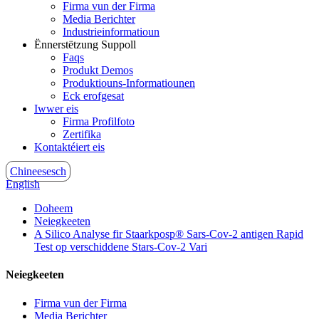
Firma vun der Firma
Media Berichter
Industrieinformatioun
Ënnerstëtzung Suppoll
Faqs
Produkt Demos
Produktiouns-Informatiounen
Eck erofgesat
Iwwer eis
Firma Profilfoto
Zertifika
Kontaktéiert eis
Chineesesch
English
Doheem
Neiegkeeten
A Silico Analyse fir Staarkposp® Sars-Cov-2 antigen Rapid
Test op verschiddene Stars-Cov-2 Vari
Neiegkeeten
Firma vun der Firma
Media Berichter