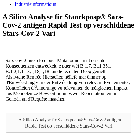
Industrieinformatioun
A Silico Analyse fir Staarkposp® Sars-
Cov-2 antigen Rapid Test op verschiddene
Stars-Cov-2 Vari
Sars-cov-2 huet elo e puer Mutatiounen mat eeschte
Konsequenzen entwéckelt, e puer wéi B.1.7, B..1.351,
B.1.2,1,1,18,1,18,1,18. an de rezenten Deeg gemellt.
Als ivtene Rentrée Hiersteller, hëllefe mer ëmmer op
d'Entwécklung vun der Entwécklung vun relevant Evenementer,
Kontrolléiert d'Ännerunge vu relevanten de méiglechen Impakt
aus Mëndelen ze Bewäert hunn iwwer Repentatiounen un
Genoën an d'Requête maachen.
A Silico Analyse fir Staarkposp® Sars-Cov-2 antigen
Rapid Test op verschiddene Stars-Cov-2 Vari