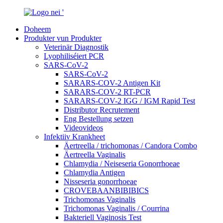
Doheem
Produkter vun Produkter
Veterinär Diagnostik
Lyophiliséiert PCR
SARS-CoV-2
SARS-CoV-2
SARARS-COV-2 Antigen Kit
SARARS-COV-2 RT-PCR
SARARS-COV-2 IGG / IGM Rapid Test
Distributor Recrutement
Eng Bestellung setzen
Videovideos
Infektiiv Krankheet
Äertreella / trichomonas / Candora Combo
Äertreella Vaginalis
Chlamydia / Neiseseria Gonorrhoeae
Chlamydia Antigen
Nisseseria gonorrhoeae
CROVEBAANBIBIBICS
Trichomonas Vaginalis
Trichomonas Vaginalis / Courrina
Bakteriell Vaginosis Test