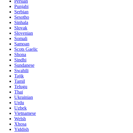
Persian
Punjabi
Serbian
Sesotho
Sinhala
Slovak
Slovenian
Somali
Samoan
Scots Gaelic
Shona
Sindhi
Sundanese
Swahili
Tajik
Tamil
Telugu
Thai
Ukrainian
Urdu
Uzbek
Vietnamese
Welsh
Xhosa
Yiddish