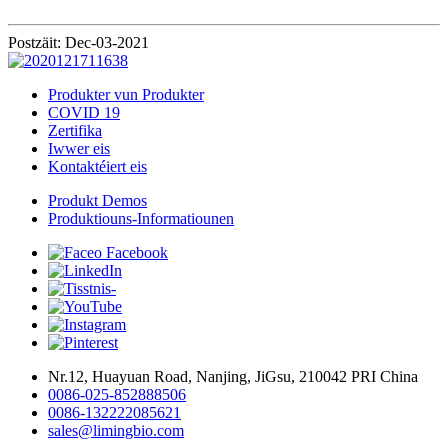
Postzäit: Dec-03-2021
Produkter vun Produkter
COVID 19
Zertifika
Iwwer eis
Kontaktéiert eis
Produkt Demos
Produktiouns-Informatiounen
Nr.12, Huayuan Road, Nanjing, JiGsu, 210042 PRI China
0086-025-852888506
0086-132222085621
sales@limingbio.com