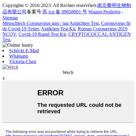
Copyrights © 2016-2023: All Rechter reservéiert.
南京黎明生物制
品有限公司
备案号:
苏 icp 备 09058001 号
Waarm Produjen
-
Sitemap
Mënschlech Coronavirus igm / igg Antiichten Test
,
Coronovirus fir
de Covid-19 Tester
,
Antiköen Test Kit
,
Roman Coronavirus 2019
NCOV
,
Covid-19 Rapid Test Kit
,
CRYPTOCOCCAL ANTIGEN
Test
,
Schéckt E-Mail
Whatsapp
Victoria-Chen
Wech
x