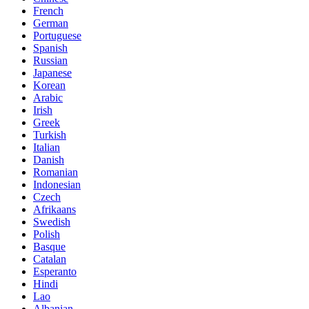
French
German
Portuguese
Spanish
Russian
Japanese
Korean
Arabic
Irish
Greek
Turkish
Italian
Danish
Romanian
Indonesian
Czech
Afrikaans
Swedish
Polish
Basque
Catalan
Esperanto
Hindi
Lao
Albanian